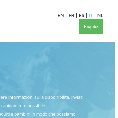
EN
FR
ES
IT
NL
Enquire
ere informazioni sulla disponibilità, inviaci
 rapidamente possibile.
di adulti e bambini in modo che possiamo